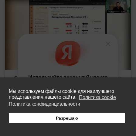
Эфир с Юрием - Оракул Human Design. Эфир
21.
В подписке
Мы используем файлы cookie для наилучшего
12 авг 2024
представления нашего сайта.
Политика cookie
Политика конфиденциальности
Смотреть
Разрешаю
Меню
Расчёты
Транзиты
Вход
Расчёт