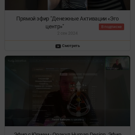
Прямой эфир "Денежные Активации «Эго
центр»"
В подписке
2 сен 2024
Смотреть
Эфир с Юрием - Оракул Human Design. Эфир