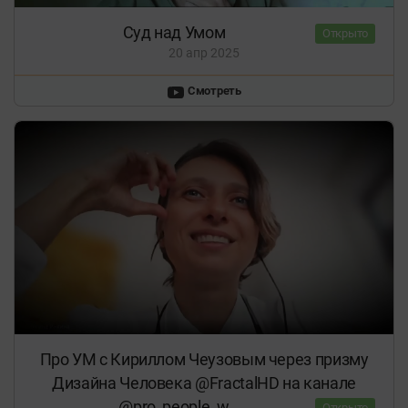
Суд над Умом
Открыто
20 апр 2025
Смотреть
Про УМ с Кириллом Чеузовым через призму
Дизайна Человека ‪@FractalHD‬ на канале
⁨@pro_people_w⁩
Открыто