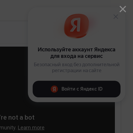
×
Открыто