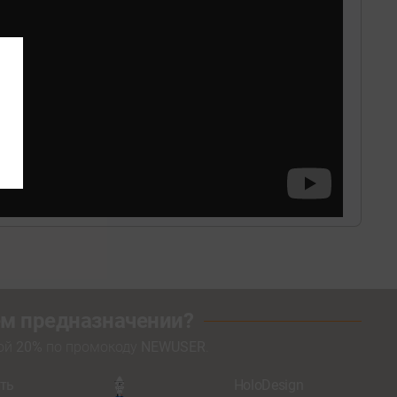
оем предназначении?
кой
20%
по промокоду
NEWUSER
.
ть
HoloDesign