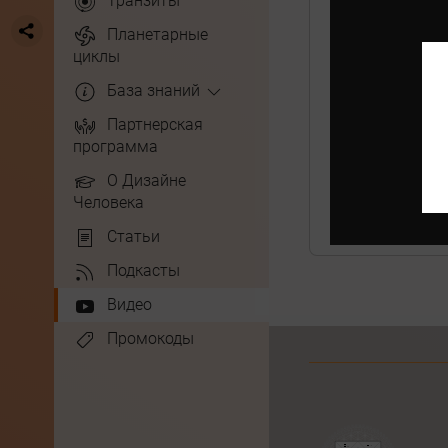
Транзиты
Планетарные
циклы
База знаний
Партнерская
программа
О Дизайне
Человека
Статьи
Подкасты
Видео
Промокоды