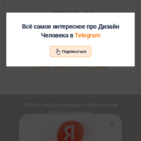
Запомнить меня
Всё самое интересное про Дизайн
Человека в
Telegram
Забыли пароль?
Забыли логин?
Подписаться
Еще нет аккаунта? Регистрация
Хотите узнать больше о себе и своем
предназначении?
Познакомьтесь с другими нашими сервисами со
скидкой
20%
по промокоду
NEWUSER
.