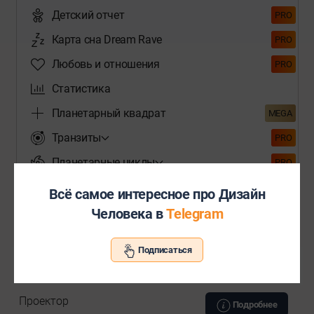
Детский отчет
PRO
Карта сна Dream Rave
PRO
Любовь и отношения
PRO
Статистика
Планетарный квадрат
MEGA
Транзиты
PRO
Планетарные циклы
PRO
Аудио отчёт
PRO
Всё самое интересное про Дизайн
Человека в
Telegram
НАЗВАНИЕ
Подписаться
Рефлектор
Подробнее
Проектор
Подробнее