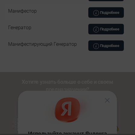
Манифестор
Подробнее
Генератор
Подробнее
Манифестирующий Генератор
Подробнее
Хотите узнать больше о себе и своем
предназначении?
Познакомьтесь с другими нашими сервисами со
скидкой
20%
по промокоду
NEWUSER
.