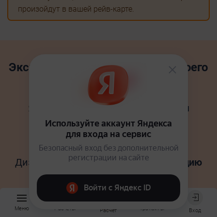
произойдут в вашей рейв-карте.
Эксперимент с проживанием своего
Дизайна
Является самым
важным и ценным
элементом этого знания.
Людям, уже вступившим на путь
эксперимента,
Дизайн Человека дал четкую
инструкцию
для принятия решений,
чтобы
убрать
из жизни мешающее
сопротивление
,
повысить личную
Меню
Расчёты
Транзиты
Вход
Расчёт
эффективность,