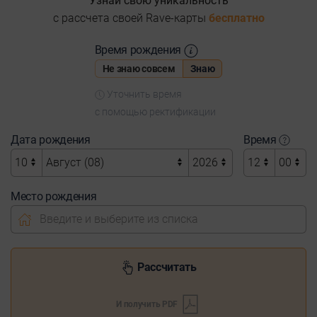
Узнай свою уникальность
с расcчета своей Rave-карты
бесплатно
Время рождения
Не знаю совсем
Знаю
Уточнить время
с помощью ректификации
Дата рождения
Время
Место рождения
Рассчитать
И получить PDF