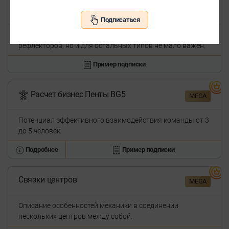
Лунный календарь
PRO
MEGA
Подписаться
Особый цикл, который более всего влияет на
рефлекторов, но и для остальных типов не мало важен.
Пример подписки
Расчет бизнес Пенты BG5
MEGA
Потенциал эффективного взаимодействия команды от 3
до 5 человек.
Подробнее
Пример подписки
Связки центров
MEGA
Описание особенностей механики в соединении
нескольких центров между собой.