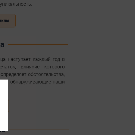
 уникальность.
циклы
ца
нца наступает каждый год в
чаток, влияние которого
определяет обстоятельства,
о или обнаруживающие наши
ца
на