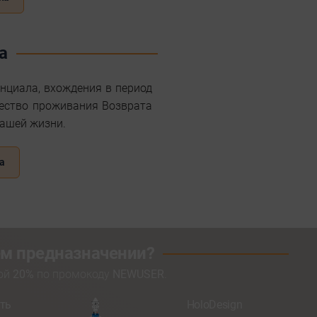
а
енциала, вхождения в период
чество проживания Возврата
вашей жизни.
а
оем предназначении?
кой
20%
по промокоду
NEWUSER
.
ть
HoloDesign