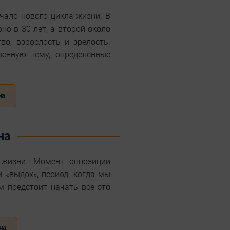
чало нового цикла жизни. В
но в 30 лет, а второй около
во, взрослость и зрелость.
ленную тему, определенные
на
на
 жизни. Момент оппозиции
и «выдох», период, когда мы
м предстоит начать все это
на