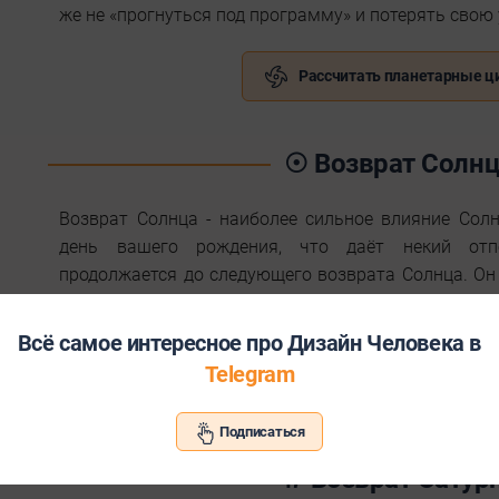
же не «прогнуться под программу» и потерять свою
Рассчитать планетарные 
☉ Возврат Солн
Возврат Солнца - наиболее сильное влияние Сол
день вашего рождения, что даёт некий отпе
продолжается до следующего возврата Солнца. Он 
зажигающие нас и вдохновляющие на творчеств
творческие блоки.
Всё самое интересное про Дизайн Человека в
Telegram
☉ Рассчитать Возврат Солн
Подписаться
♄ Возврат Сатур