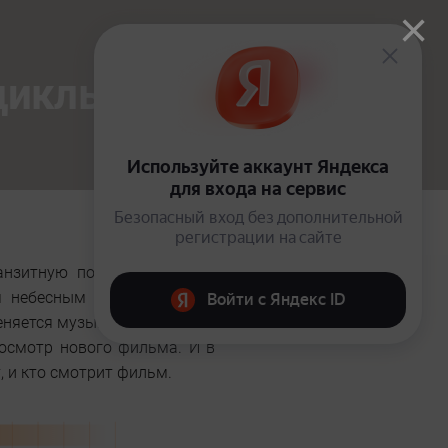
×
циклы
нзитную погоду», но более
м небесным телом. И когда
еняется музыка, под которую
росмотр нового фильма. И в
, и кто смотрит фильм.