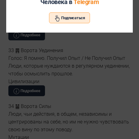
Человека в
Telegram
Страх Неудачи
Люди с врожденным инстинктом истинной
ценности чего-либо и кого-либо.
Подписаться
Дуальности
Подробнее
33 ䷠ Ворота Уединения
Голос: Я помню. Получил Опыт / Не Получил Опыт
Люди, которые нуждаются в регулярном уединении,
чтобы осмыслить прошлое.
Цивилизации
Подробнее
34 ䷡ Ворота Силы
Люди, чьи действия, в общем, независимы и
центрированы на себе, но им не нужно чувствовать
свою вину по этому поводу.
Мутации