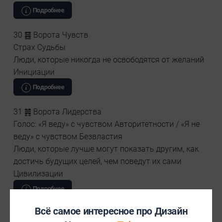
Подробнее
30 ䷝ Ворота Чувств
Страх Судьбы
Люди, которые никогда не освободятся от желаний
Инициации
Подробнее
31 ䷞ Ворота Лидерства
Голос: «Я веду» с чувством Авторитетности / «Я не
веду» с чувством Безвластия
Люди, которые лучше могут показать другим, как
достичь будущих целей, чем поведут их сами
Цивилизации
Подробнее
Всё самое интересное про Дизайн
32 ䷟ Ворота Непрерывности