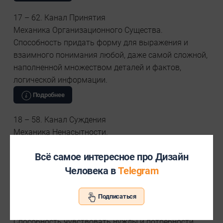
17 – 62. Канал Принятия
Механика Организационного Существа.
Способность придать форму для выражения и
взаимного понимания любой, даже самой сложной,
наполненной множеством деталей и фактов,
логической информации.
Подробнее
18 – 58. Канал Суждения
Механика Ненасытности.
Способность бросить вызов авторитетам, чтобы
Всё самое интересное про Дизайн
исправить и сделать совершенным любой паттерн.
Человека в
Telegram
Подробнее
19 – 49. Канал Синтеза
Подписаться
Механика Чувствительности.
Способность чувствовать нужды и потребности