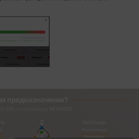
оем предназначении?
кой
20%
по промокоду
NEWUSER
.
ть
HoloDesign
и)
(Генные Ключи)
Подробнее