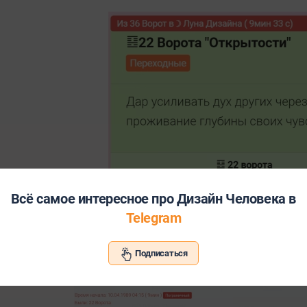
Всё самое интересное про Дизайн Человека в
Telegram
ии показаны 36 ворота, которые находятся на границе, что
ам был переход. В заголовке показано что эти ворота погр
Подписаться