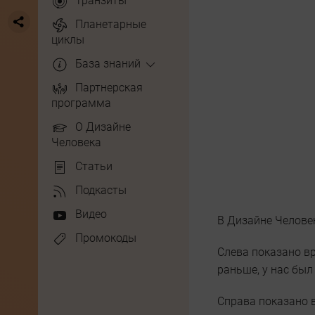
Транзиты
Планетарные
циклы
База знаний
Партнерская
программа
О Дизайне
Человека
Статьи
Подкасты
Видео
В Дизайне Челове
Промокоды
Слева показано вр
раньше, у нас был
Справа показано в