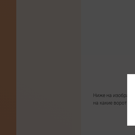
Ниже на изображен
на какие ворота т