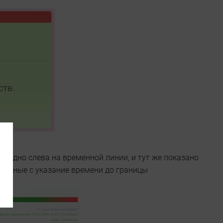
 видно слева на временной линии, и тут же показано
аничные с указание времени до границы