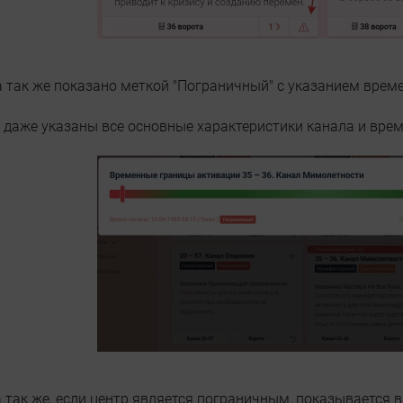
 так же показано меткой "Пограничный" с указанием време
 даже указаны все основные характеристики канала и вре
 так же, если центр является пограничным, показывается 