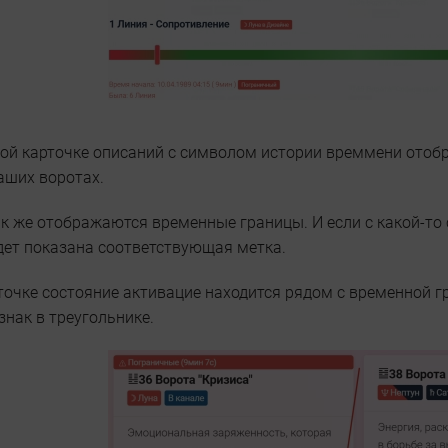
дой карточке описаний с символом истории времмени отоб
аших воротах.
ак же отображаются временные границы. И если с какой-т
дет показана соответствующая метка.
точке состояние активацие находится рядом с временной г
нак в треугольнике.