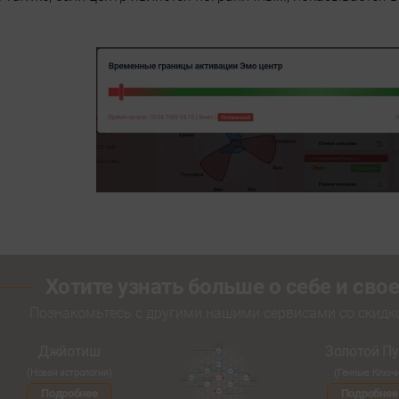
Хотите узнать больше о себе и св
Познакомьтесь с другими нашими сервисами со скид
Джйотиш
Золотой Пу
(Новая астрология)
(Генные Ключ
Подробнее
Подробнее