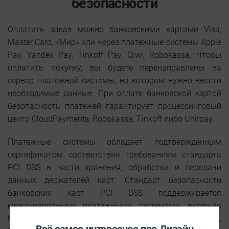
безопасности
Оплатить заказ можно банковскими картами Visa,
Master Card, «Мир» или через платежные системы Apple
Pay, Yandex Pay, Tinkoff Pay, Qiwi, Robokassa. Чтобы
оплатить покупку, вы будете перенаправлены на
сервер платежной системы, на котором нужно ввести
необходимые данные. При оплате банковской картой
безопасность платежей гарантирует процессинговый
центр CloudPayments, Robokassa, Tinkoff либо Unitpay.
Платежные системы обладает подтвержденным
сертификатом соответствия требованиям стандарта
PCI DSS в части хранения, обработки и передачи
данных держателей карт. Стандарт безопасности
банковских карт PCI DSS поддерживается
международными платежными системами, включая
MasterCard и Visa, Inc. Системы CloudPayments,
Всё самое интересное про Дизайн