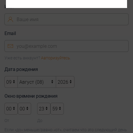
Имя
Email
Уже есть аккаунт?
Авторизуйтесь
.
Дата рождения
Окно времени рождения
От
До
Если «до» меньше/равно «от», считаем что это следующий день