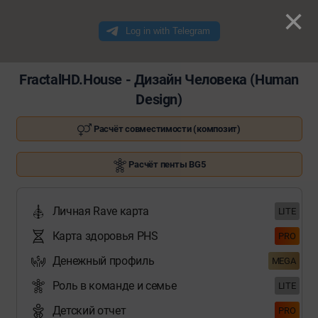
×
FractalHD.House - Дизайн Человека (Human
Design)
Расчёт совместимости (композит)
Расчёт пенты BG5
Личная Rave карта
LITE
Карта здоровья PHS
PRO
Денежный профиль
MEGA
Роль в команде и семье
LITE
Детский отчет
PRO