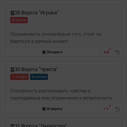
䷛28 Ворота "Игрока"
⊕ Земля
Осознанность относительно того, стоит ли
бороться в данный момент.
䷛ 28 ворота
4 ⊕
䷝30 Ворота "Чувств"
♄ Сатурн
В канале
Способность распознавать чувства и
порождаемые ими ограничения и возможности.
䷝ 30 ворота
1 ♄
䷞31 Ворота "Лидерства"