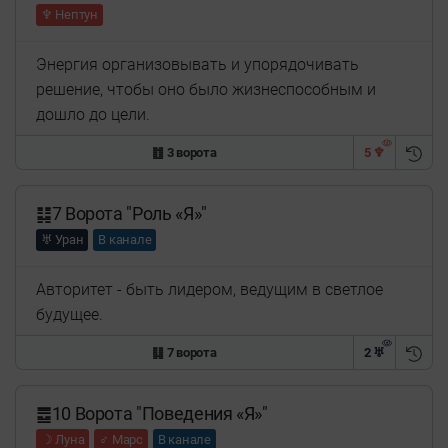
♆ Нептун
Энергия организовывать и упорядочивать
решение, чтобы оно было жизнеспособным и
дошло до цели.
䷂ 3 ворота
5 ♆
䷆7 Ворота "Роль «Я»"
♅ Уран
В канале
Авторитет - быть лидером, ведущим в светлое
будущее.
䷆ 7 ворота
2 ♅
䷉10 Ворота "Поведения «Я»"
☽ Луна
♂ Марс
В канале