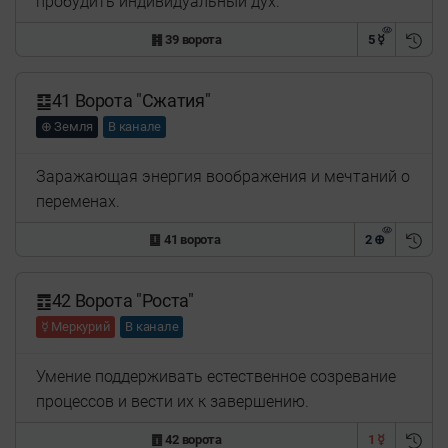
пробудить индивидуальный дух.
䷦ 39 ворота
5 ☿
䷨41 Ворота "Сжатия"
⊕ Земля
В канале
Заражающая энергия воображения и мечтаний о
переменах.
䷨ 41 ворота
2 ⊕
䷩42 Ворота "Роста"
☿ Меркурий
В канале
Умение поддерживать естественное созревание
процессов и вести их к завершению.
䷩ 42 ворота
1 ☿