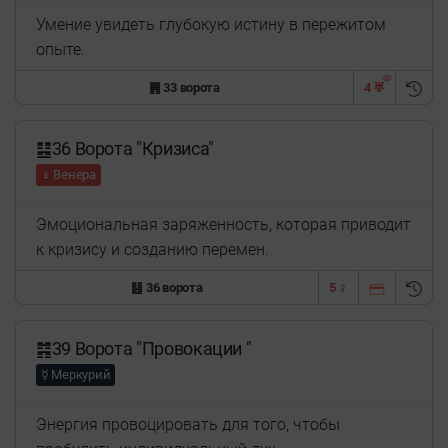
Умение увидеть глубокую истину в пережитом
опыте.
䷠ 33 ворота
4 ♅
䷣36 Ворота "Кризиса"
♀ Венера
Эмоциональная заряженность, которая приводит
к кризису и созданию перемен.
䷣ 36 ворота
5 ♀
䷦39 Ворота "Провокации "
☿ Меркурий
Энергия провоцировать для того, чтобы