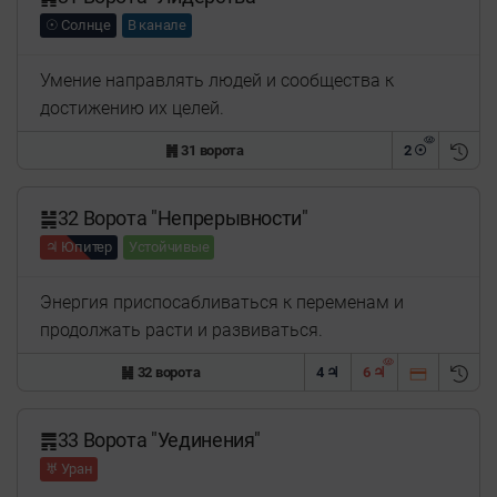
☉ Солнце
В канале
Умение направлять людей и сообщества к
достижению их целей.
䷞ 31 ворота
2 ☉
䷟32 Ворота "Непрерывности"
♃ Юпитер
Устойчивые
Энергия приспосабливаться к переменам и
продолжать расти и развиваться.
䷟ 32 ворота
4 ♃
6 ♃
䷠33 Ворота "Уединения"
♅ Уран