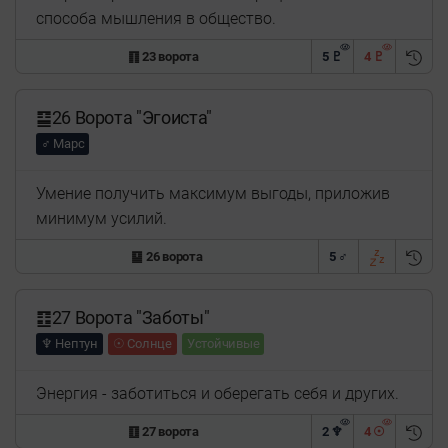
способа мышления в общество.
䷖ 23 ворота
5 ♇
4 ♇
䷙26 Ворота "Эгоиста"
♂ Марс
Умение получить максимум выгоды, приложив
минимум усилий.
䷙ 26 ворота
5 ♂
䷚27 Ворота "Заботы"
♆ Нептун
☉ Солнце
Устойчивые
Энергия - заботиться и оберегать себя и других.
䷚ 27 ворота
2 ♆
4 ☉