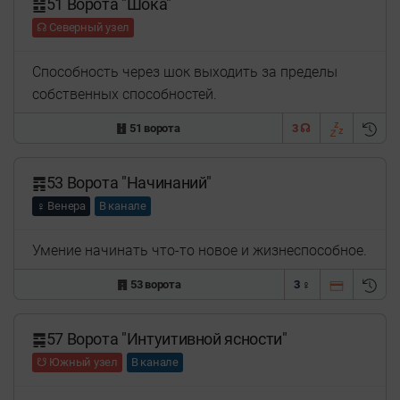
䷲51 Ворота "Шока"
☊ Северный узел
Способность через шок выходить за пределы
собственных способностей.
䷲ 51 ворота
3 ☊
䷴53 Ворота "Начинаний"
♀ Венера
В канале
Умение начинать что-то новое и жизнеспособное.
䷴ 53 ворота
3 ♀
䷸57 Ворота "Интуитивной ясности"
☋ Южный узел
В канале