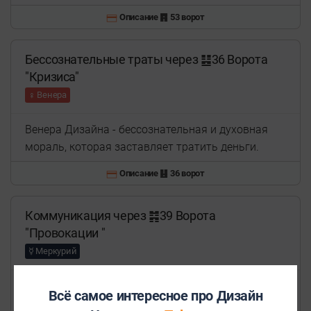
Описание ䷴ 53 ворот
Бессознательные траты через ䷣36 Ворота
"Кризиса"
♀ Венера
Венера Дизайна - бессознательная и духовная
мораль, которая заставляет тратить деньги.
Описание ䷣ 36 ворот
Коммуникация через ䷦39 Ворота
"Провокации "
☿ Меркурий
Меркурий Личности - содержит в себе тему
Всё самое интересное про Дизайн
нашего личного послания, которым так или