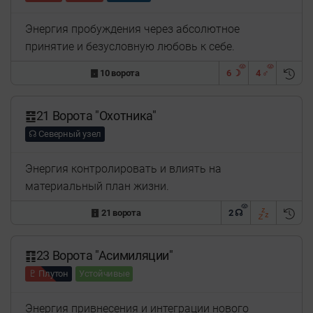
Энергия пробуждения через абсолютное
принятие и безусловную любовь к себе.
䷉ 10 ворота
6 ☽
4 ♂
䷔21 Ворота "Охотника"
☊ Северный узел
Энергия контролировать и влиять на
материальный план жизни.
䷔ 21 ворота
2 ☊
䷖23 Ворота "Асимиляции"
♇ Плутон
Устойчивые
Энергия привнесения и интеграции нового