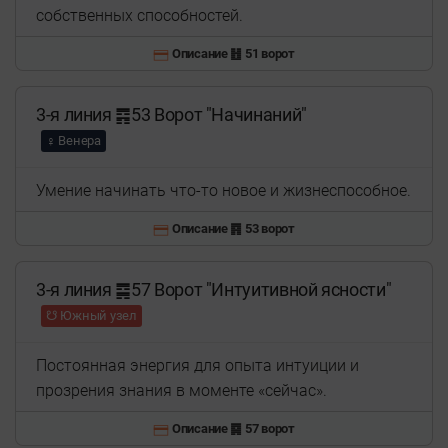
собственных способностей.
Описание ䷲ 51 ворот
3-я линия ䷴53 Ворот "Начинаний"
♀ Венера
Умение начинать что-то новое и жизнеспособное.
Описание ䷴ 53 ворот
3-я линия ䷸57 Ворот "Интуитивной ясности"
☋ Южный узел
Постоянная энергия для опыта интуиции и
прозрения знания в моменте «сейчас».
Описание ䷸ 57 ворот