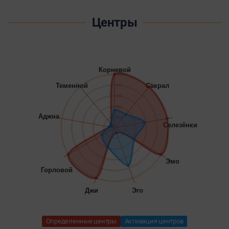
Центры
Корневой
100%
Теменной
Сакрал
80%
60%
40%
Аджна
20%
Селезёнки
Эмо
Горловой
Джи
Эго
Определенные центры
Активация центров