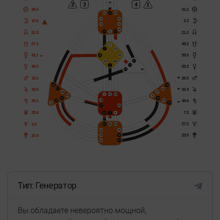
3
4
1
2
41.2
28.4
2.3
10.6
21.2
51.3
48.2
57.3
39.5
42.1
53.3
36.5
26.5
10.4
32.4
32.6
49.6
30.1
7.2
33.4
27.2
3.5
23.5
23.4
Тип: Генератор
Вы обладаете невероятно мощной,