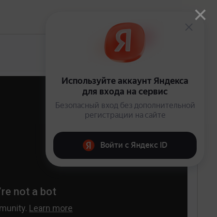
×
Открыто