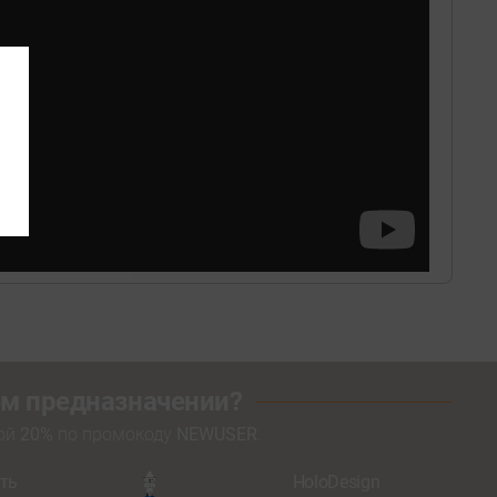
оем предназначении?
кой
20%
по промокоду
NEWUSER
.
ть
HoloDesign