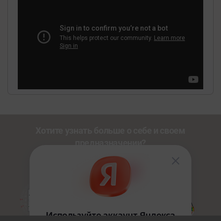
Хотите узнать больше о себе и своем
предназначении?
Познакомьтесь с другими нашими сервисами со
скидкой
20%
по промокоду
NEWUSER
.