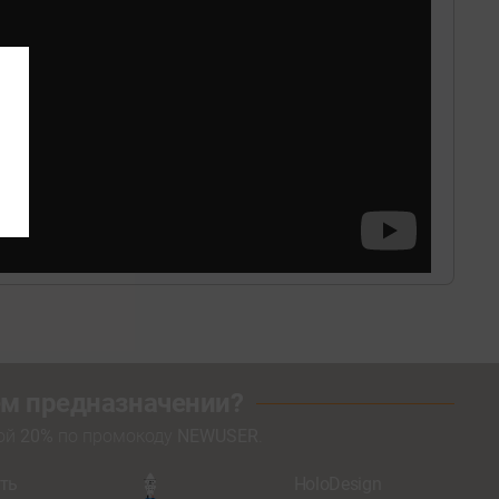
оем предназначении?
кой
20%
по промокоду
NEWUSER
.
ть
HoloDesign