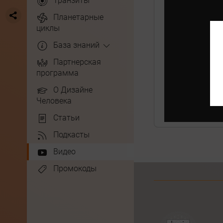
Транзиты
Планетарные
циклы
База знаний
Партнерская
программа
О Дизайне
Человека
Статьи
Подкасты
Видео
Промокоды