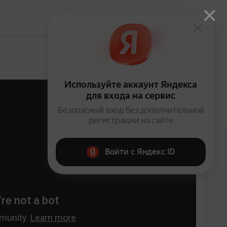
×
Открыто