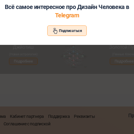
Всё самое интересное про Дизайн Человека в
Telegram
Хотите узнать больше о себе и св
Подписаться
Познакомьтесь с другими нашими сервисами со скид
Джйотиш
Золотой Пу
(Новая астрология)
(Генные Ключ
Подробнее
Подробнее
Пр
мма
Кабинет партнера
Поддержка
Реквизиты
Соглашение с подпиской