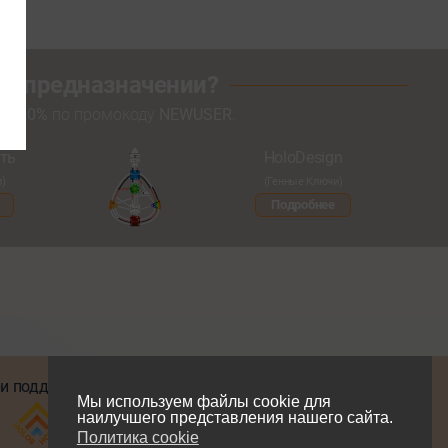
оем предназначении?
кой
20%
по промокоду
NEWUSER
.
ть
HoloDesign
и)
(Генные Ключи)
Подробнее
и поддержке
Мы в соцсетях
Мы используем файлы cookie для
наилучшего представления нашего сайта.
Политика cookie