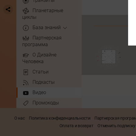
Транзиты
Планетарные
циклы
База знаний
Партнерская
программа
О Дизайне
Человека
Статьи
Подкасты
Видео
Промокоды
О нас
Политика конфиденциальности
Партнерская програ
Оплата и возврат
Отменить подписку