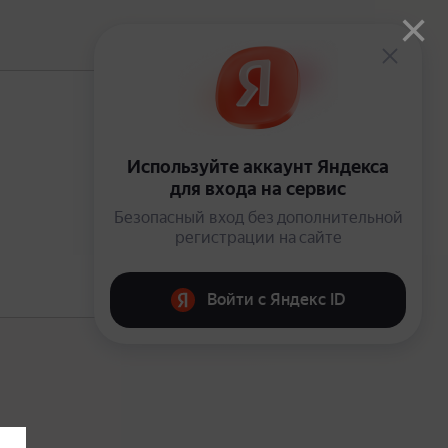
×
В подписке