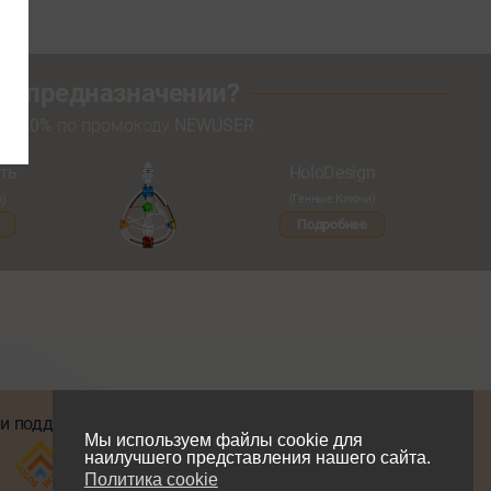
оем предназначении?
кой
20%
по промокоду
NEWUSER
.
ть
HoloDesign
и)
(Генные Ключи)
Подробнее
и поддержке
Мы в соцсетях
Мы используем файлы cookie для
наилучшего представления нашего сайта.
Политика cookie