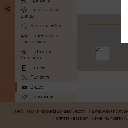
Транзиты
Планетарные
циклы
База знаний
Партнерская
программа
О Дизайне
Человека
Статьи
Подкасты
Видео
Промокоды
О нас
Политика конфиденциальности
Партнерская програ
Оплата и возврат
Отменить подписку