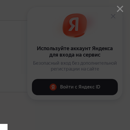
×
В подписке