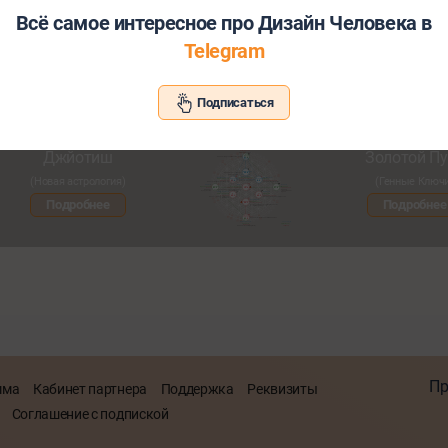
Всё самое интересное про Дизайн Человека в
Telegram
Хотите узнать больше о себе и св
Подписаться
Познакомьтесь с другими нашими сервисами со скид
Джйотиш
Золотой Пу
(Новая астрология)
(Генные Ключ
Подробнее
Подробнее
Пр
мма
Кабинет партнера
Поддержка
Реквизиты
Соглашение с подпиской