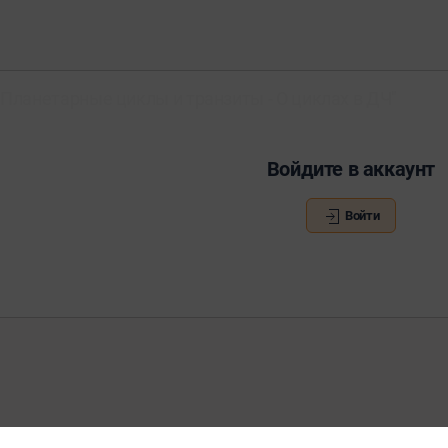
Планетарные циклы и транзиты - О циклах в ДЧ"
Войдите в аккаунт
Войти