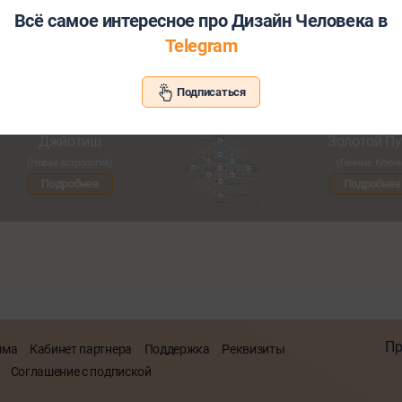
Всё самое интересное про Дизайн Человека в
Telegram
Хотите узнать больше о себе и св
Подписаться
Познакомьтесь с другими нашими сервисами со скид
Джйотиш
Золотой Пу
(Новая астрология)
(Генные Ключ
Подробнее
Подробнее
Пр
мма
Кабинет партнера
Поддержка
Реквизиты
Соглашение с подпиской