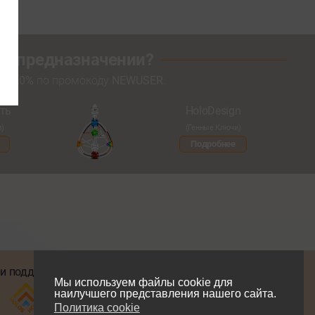
оем предназначении?
кой
20%
по промокоду
NEWUSER
.
ть
HoloDesign
и)
(Генные Ключи)
Подробнее
и поддержке
Мы в соцсетях
Мы используем файлы cookie для
наилучшего представления нашего сайта.
Политика cookie