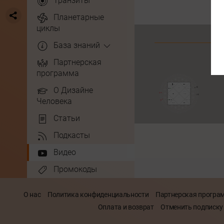
Транзиты
Планетарные
циклы
База знаний
Партнерская
программа
О Дизайне
Человека
Статьи
Подкасты
Видео
Промокоды
О нас
Политика конфиденциальности
Партнерская програ
Оплата и возврат
Отменить подписку