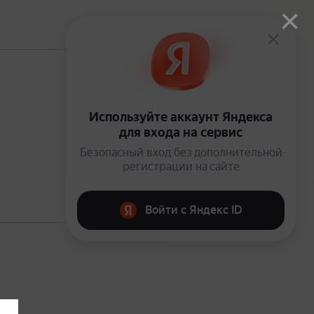
×
В подписке