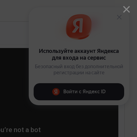
×
Открыто