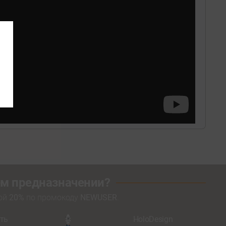
оем предназначении?
кой
20%
по промокоду
NEWUSER
.
ть
HoloDesign