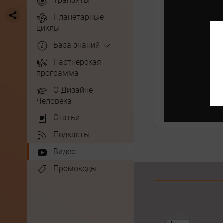
Транзиты
Планетарные
циклы
База знаний
Партнерская
программа
О Дизайне
Человека
Статьи
Подкасты
Видео
Промокоды