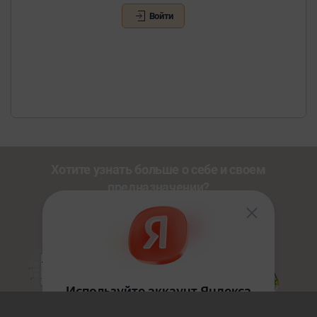
Войти
Хотите узнать больше о себе и своем
предназначении?
Познакомьтесь с другими нашими сервисами со
скидкой
20%
по промокоду
NEWUSER
.
Золотой Путь
HoloDesign
Джйотиш