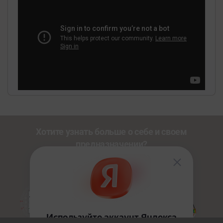
Хотите узнать больше о себе и своем
предназначении?
Познакомьтесь с другими нашими сервисами со
скидкой
20%
по промокоду
NEWUSER
.