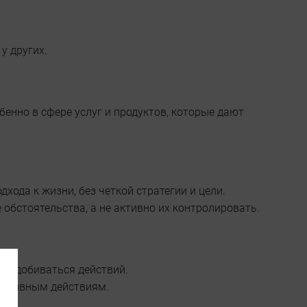
у других.
енно в сфере услуг и продуктов, которые дают
хода к жизни, без четкой стратегии и цели.
 обстоятельства, а не активно их контролировать.
ют добиваться действий.
 активным действиям.