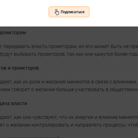
 эмоционального центра
Подписаться
знание и забота о ближних уходят на второй план, люди фо
проекторам
т передавать власть проекторам, но это может быть не п
будут выбирать проекторов, так как они кажутся более по
ов и проекторов
дают, как их роли и желания меняются в связи с влиянием
ники говорят о желании больше участвовать в общественн
дача власти
дают, как они чувствуют, что их энергия и влияние меняютс
ят о желании контролировать и направлять процессы, что