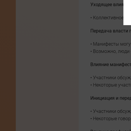
Уходящее влияние
• Коллективное со
Передача власти 
• Манифесты могу
• Возможно, люди 
Влияние манифест
• Участники обсуж
• Некоторые участ
Инициация и пере
• Участники обсуж
• Некоторые говор