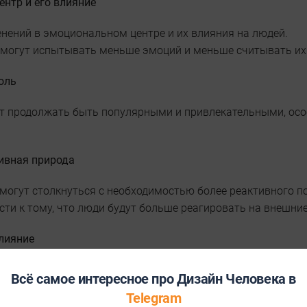
нтр и его влияние
енений в эмоциональном центре и их влияния на людей.
 могут испытывать меньше эмоций и меньше считывать их 
оль
т продолжать быть популярными и привлекательными, особ
тивная природа
могут столкнуться с необходимостью более реактивного под
сти к тому, что люди будут больше реагировать на внешние
лияние
т пробивную силу и информированность, но не всегда уме
Всё самое интересное про Дизайн Человека в
т быть более мягкими и логичными, но не всегда готовы к
Telegram