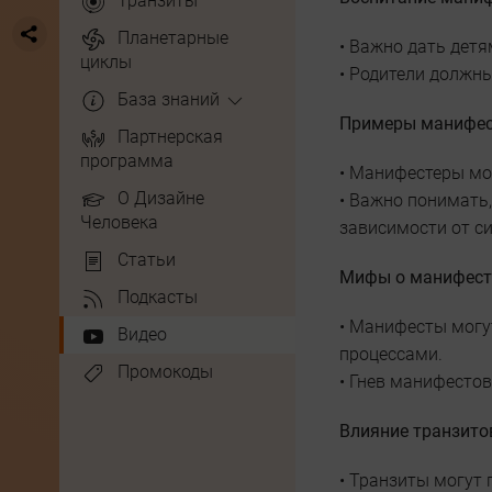
Транзиты
Планетарные
• Важно дать дет
циклы
• Родители должны
База знаний
Примеры манифес
Партнерская
программа
• Манифестеры мо
О Дизайне
• Важно понимать
Человека
зависимости от си
Статьи
Мифы о манифест
Подкасты
• Манифесты могу
Видео
процессами.
Промокоды
• Гнев манифесто
Влияние транзито
• Транзиты могут