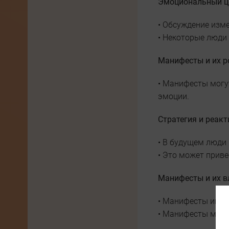
Эмоциональный це
• Обсуждение изм
• Некоторые люди
Манифесты и их р
• Манифесты могу
эмоции.
Стратегия и реак
• В будущем люди 
• Это может приве
Манифесты и их в
• Манифесты имею
• Манифесты могу