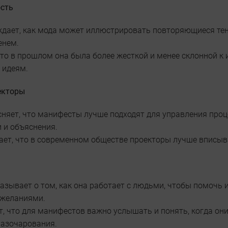
сть
ждает, как мода может иллюстрировать повторяющиеся тен
енем.
что в прошлом она была более жесткой и менее склонной к 
 идеям.
екторы
няет, что манифесты лучше подходят для управления проц
 и объяснения.
чает, что в современном обществе проекторы лучше вписы
азывает о том, как она работает с людьми, чтобы помочь 
 желаниями.
т, что для манифестов важно услышать и понять, когда он
разочарования.