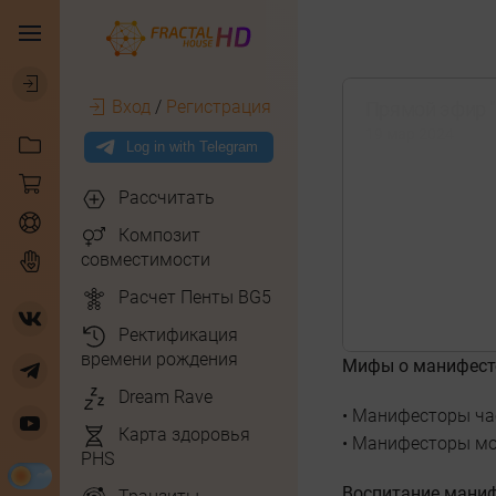
Вход
/
Регистрация
Прямой эфир 
19 мар 2024
Рассчитать
Композит
совместимости
Расчет Пенты BG5
Ректификация
времени рождения
Мифы о манифест
Dream Rave
• Манифесторы час
Карта здоровья
• Манифесторы мо
PHS
Воспитание мани