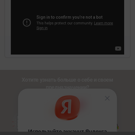
Хотите узнать больше о себе и своем
предназначении?
Познакомьтесь с другими нашими сервисами со
скидкой
20%
по промокоду
NEWUSER
.