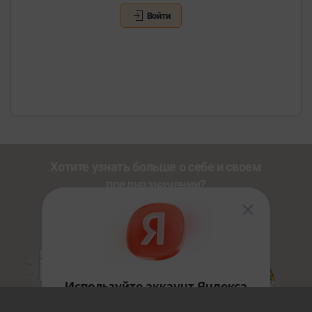
Войти
Хотите узнать больше о себе и своем
предназначении?
Познакомьтесь с другими нашими сервисами со
скидкой
20%
по промокоду
NEWUSER
.
Золотой Путь
HoloDesign
Джйотиш