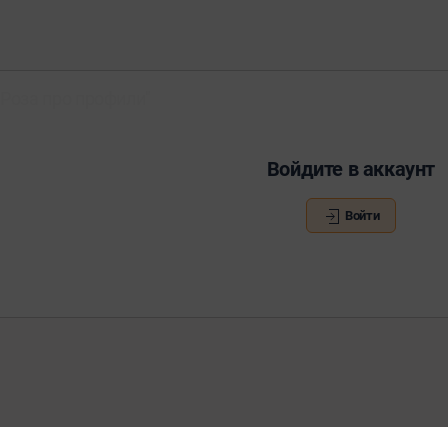
Роза про профили"
Войдите в аккаунт
Войти