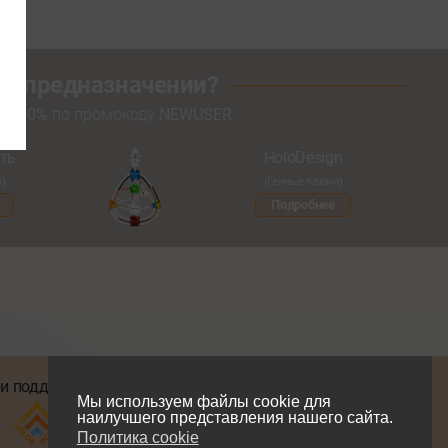
оем предназначении?
кой
20%
по промокоду
NEWUSER
.
ть
HoloDesign
и)
(Генные Ключи)
Подробнее
и поддержке
Мы в соцсетях
Мы используем файлы cookie для
наилучшего представления нашего сайта.
Политика cookie