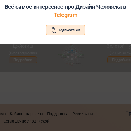
Всё самое интересное про Дизайн Человека в
Telegram
Хотите узнать больше о себе и св
Подписаться
Познакомьтесь с другими нашими сервисами со скид
Джйотиш
Золотой Пу
(Новая астрология)
(Генные Ключ
Подробнее
Подробнее
Пр
мма
Кабинет партнера
Поддержка
Реквизиты
Соглашение с подпиской