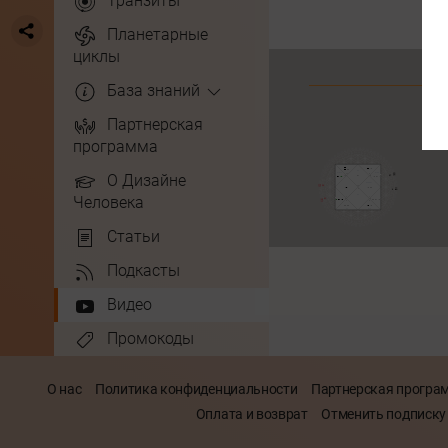
Транзиты
Планетарные
циклы
База знаний
Партнерская
программа
О Дизайне
Человека
Статьи
Подкасты
Видео
Промокоды
О нас
Политика конфиденциальности
Партнерская програ
Оплата и возврат
Отменить подписку