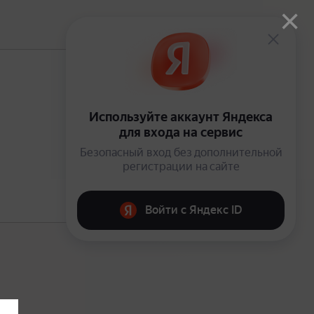
×
В подписке