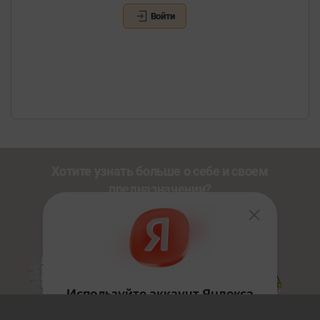
Войти
Хотите узнать больше о себе и своем
предназначении?
Познакомьтесь с другими нашими сервисами со
скидкой
20%
по промокоду
NEWUSER
.
Золотой Путь
HoloDesign
Джйотиш