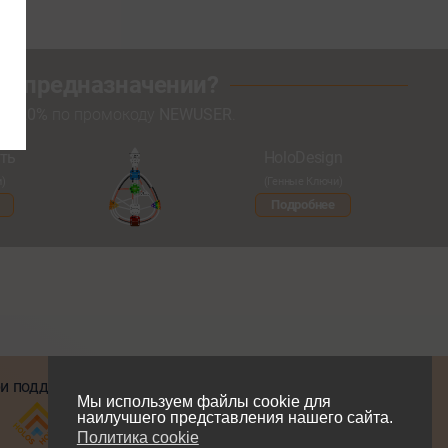
оем предназначении?
кой
20%
по промокоду
NEWUSER
.
ть
HoloDesign
и)
(Генные Ключи)
Подробнее
и поддержке
Мы в соцсетях
Мы используем файлы cookie для
наилучшего представления нашего сайта.
Политика cookie