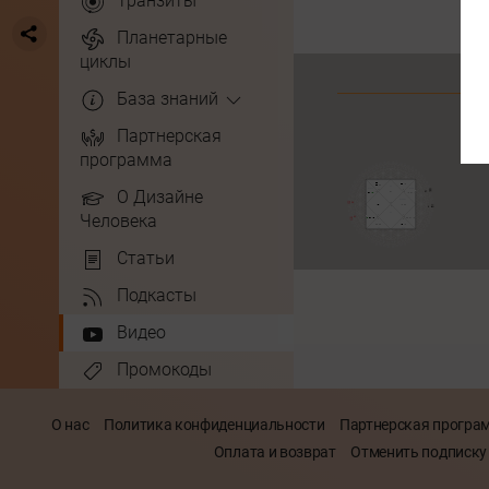
Транзиты
Планетарные
циклы
База знаний
Партнерская
программа
О Дизайне
Человека
Статьи
Подкасты
Видео
Промокоды
О нас
Политика конфиденциальности
Партнерская програ
Оплата и возврат
Отменить подписку