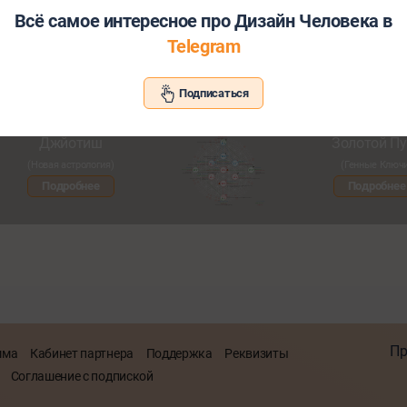
Всё самое интересное про Дизайн Человека в
Telegram
Хотите узнать больше о себе и св
Подписаться
Познакомьтесь с другими нашими сервисами со скид
Джйотиш
Золотой Пу
(Новая астрология)
(Генные Ключ
Подробнее
Подробнее
Пр
мма
Кабинет партнера
Поддержка
Реквизиты
Соглашение с подпиской