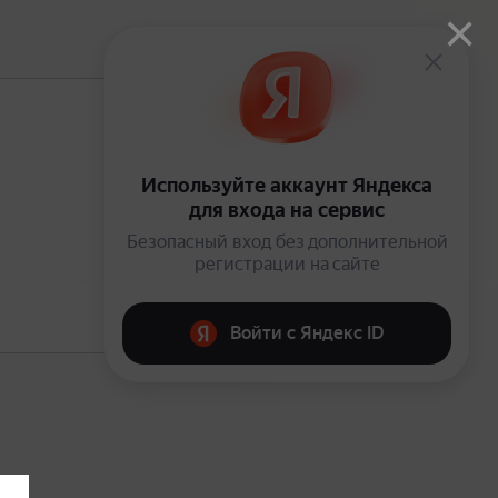
×
В подписке