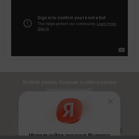
Хотите узнать больше о себе и своем
предназначении?
Познакомьтесь с другими нашими сервисами со
скидкой
20%
по промокоду
NEWUSER
.