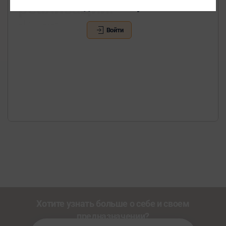
реализации.
Войдите в аккаунт
В подписке
21 мар 2024
Войти
Хотите узнать больше о себе и своем
предназначении?