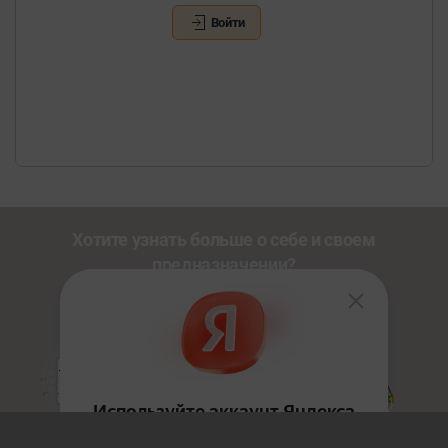
Войти
Хотите узнать больше о себе и своем
предназначении?
Познакомьтесь с другими нашими сервисами со
скидкой
20%
по промокоду
NEWUSER
.
Золотой Путь
HoloDesign
Джйотиш