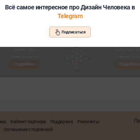
Всё самое интересное про Дизайн Человека в
Telegram
Хотите узнать больше о себе и св
Подписаться
Познакомьтесь с другими нашими сервисами со скид
Джйотиш
Золотой Пу
(Новая астрология)
(Генные Ключ
Подробнее
Подробнее
Пр
мма
Кабинет партнера
Поддержка
Реквизиты
Соглашение с подпиской