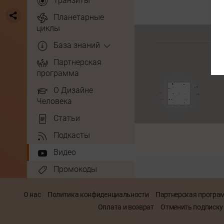
Транзиты
Планетарные
циклы
База знаний
Партнерская
программа
О Дизайне
Человека
Статьи
Подкасты
Видео
Промокоды
О нас
Политика конфиденциальности
Партнерская програ
Оплата и возврат
Отменить подписку