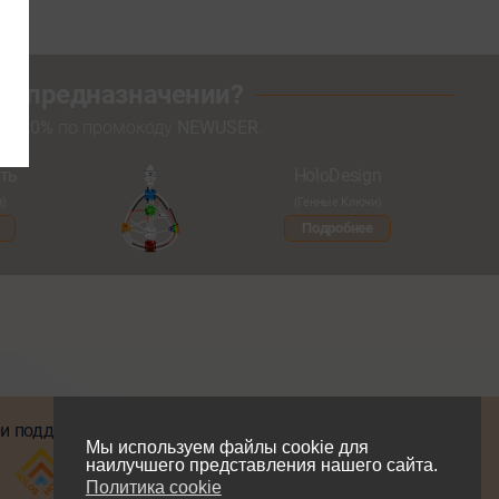
оем предназначении?
кой
20%
по промокоду
NEWUSER
.
ть
HoloDesign
и)
(Генные Ключи)
Подробнее
и поддержке
Мы в соцсетях
Мы используем файлы cookie для
наилучшего представления нашего сайта.
Политика cookie