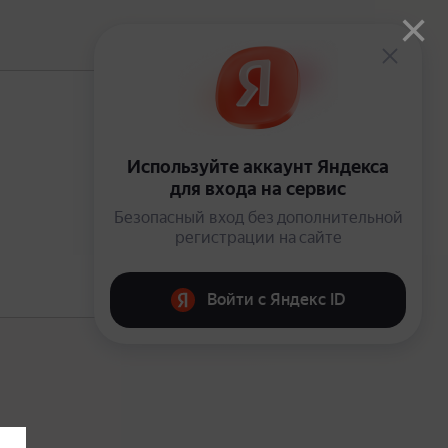
×
В подписке