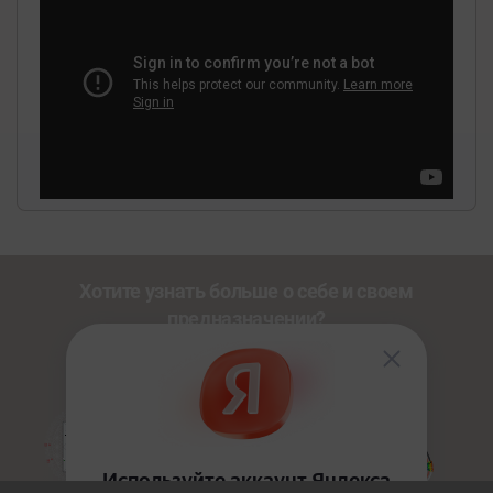
Хотите узнать больше о себе и своем
предназначении?
Познакомьтесь с другими нашими сервисами со
скидкой
20%
по промокоду
NEWUSER
.