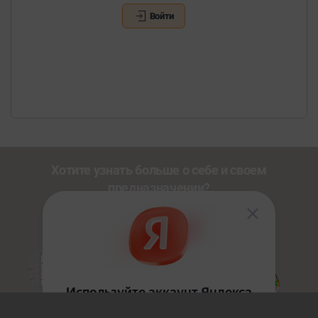
Войти
Хотите узнать больше о себе и своем
предназначении?
Познакомьтесь с другими нашими сервисами со
скидкой
20%
по промокоду
NEWUSER
.
Золотой Путь
HoloDesign
Джйотиш