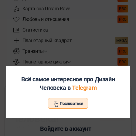
Карта сна Dream Rave
PRO
Любовь и отношения
PRO
Статистика
Планетарный квадрат
MEGA
Транзиты
PRO
Планетарные циклы
PRO
Аудио отчёт
PRO
Всё самое интересное про Дизайн
Человека в
Telegram
Прямой эфир "Солнце в
карте Дизайн
Подписаться
Человека!"
В подписке
21 янв 2023
Войдите в аккаунт