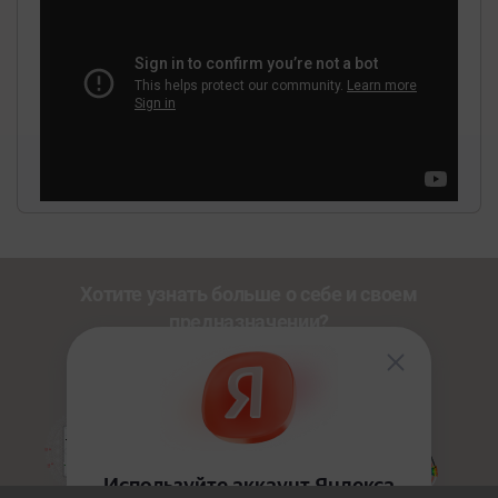
Хотите узнать больше о себе и своем
предназначении?
Познакомьтесь с другими нашими сервисами со
скидкой
20%
по промокоду
NEWUSER
.