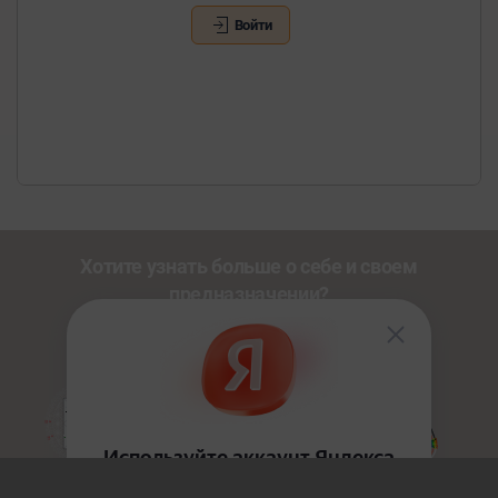
Войти
Хотите узнать больше о себе и своем
предназначении?
Познакомьтесь с другими нашими сервисами со
скидкой
20%
по промокоду
NEWUSER
.
Золотой Путь
HoloDesign
Джйотиш