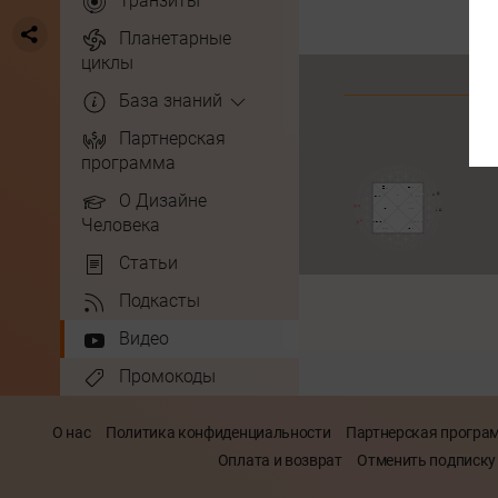
Транзиты
Планетарные
циклы
База знаний
Партнерская
программа
О Дизайне
Человека
Статьи
Подкасты
Видео
Промокоды
О нас
Политика конфиденциальности
Партнерская програ
Оплата и возврат
Отменить подписку