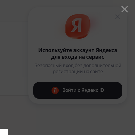
×
В подписке