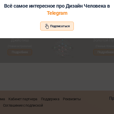
Всё самое интересное про Дизайн Человека в
Telegram
Хотите узнать больше о себе и св
Подписаться
Познакомьтесь с другими нашими сервисами со скид
Джйотиш
Золотой Пу
(Новая астрология)
(Генные Ключ
Подробнее
Подробнее
Пр
мма
Кабинет партнера
Поддержка
Реквизиты
Соглашение с подпиской