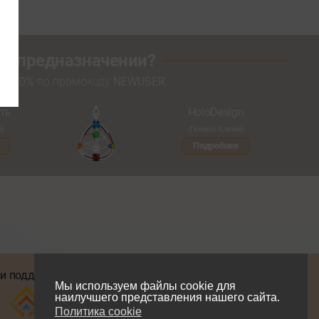
оем предназначении?
кой
20%
по промокоду
NEWUSER
.
ть
HoloDesign
и)
(Генные Ключи)
Подробнее
и поддержке
Мы в соцсетях
Мы используем файлы cookie для
наилучшего представления нашего сайта.
Политика cookie