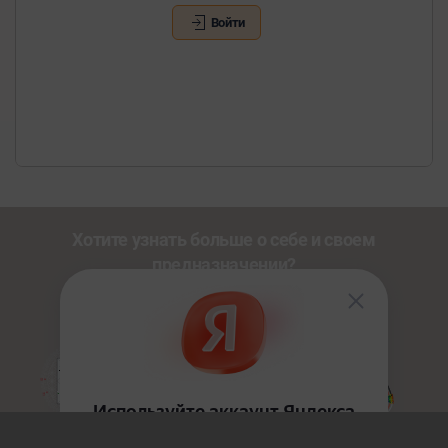
Войти
Хотите узнать больше о себе и своем
предназначении?
Познакомьтесь с другими нашими сервисами со
скидкой
20%
по промокоду
NEWUSER
.
Золотой Путь
HoloDesign
Джйотиш