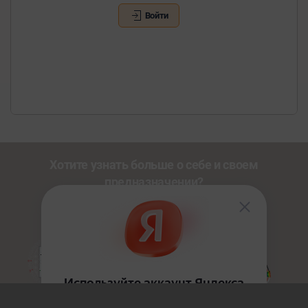
Войти
Хотите узнать больше о себе и своем
предназначении?
Познакомьтесь с другими нашими сервисами со
скидкой
20%
по промокоду
NEWUSER
.
Золотой Путь
HoloDesign
Джйотиш