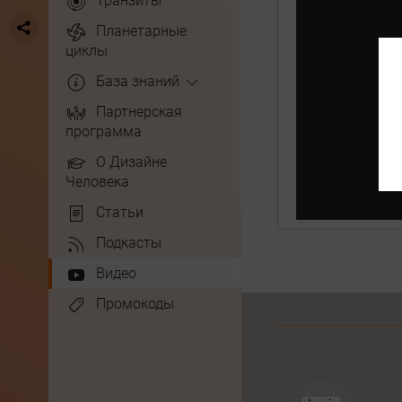
Транзиты
Планетарные
циклы
База знаний
Партнерская
программа
О Дизайне
Человека
Статьи
Подкасты
Видео
Промокоды