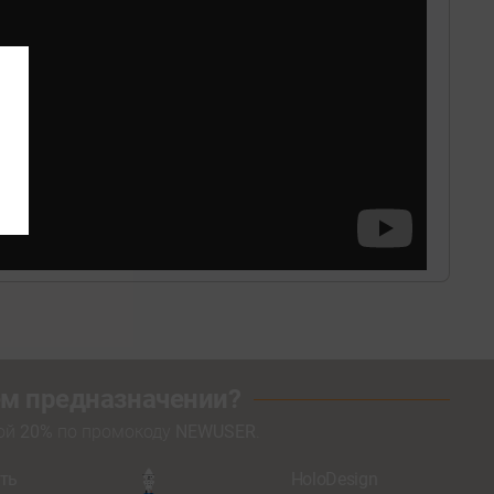
оем предназначении?
кой
20%
по промокоду
NEWUSER
.
ть
HoloDesign