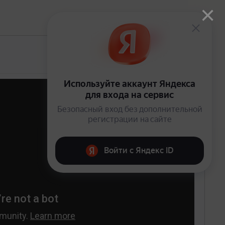
×
Открыто