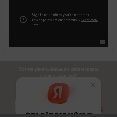
Хотите узнать больше о себе и своем
предназначении?
Познакомьтесь с другими нашими сервисами со
скидкой
20%
по промокоду
NEWUSER
.