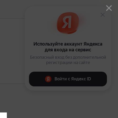
×
В подписке