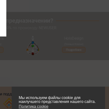
оем предназначении?
кой
20%
по промокоду
NEWUSER
.
ть
HoloDesign
и)
(Генные Ключи)
Подробнее
и поддержке
Мы в соцсетях
Мы используем файлы cookie для
наилучшего представления нашего сайта.
Политика cookie