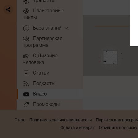
Транзиты
Планетарные
циклы
База знаний
Партнерская
программа
О Дизайне
Человека
Статьи
Подкасты
Видео
Промокоды
О нас
Политика конфиденциальности
Партнерская програ
Оплата и возврат
Отменить подписку