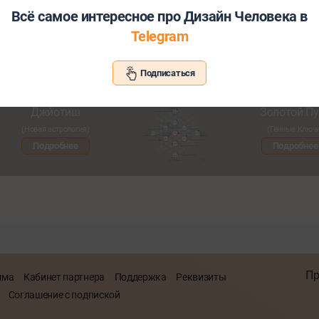
Всё самое интересное про Дизайн Человека в
Telegram
Хотите узнать больше о себе и св
Подписаться
Познакомьтесь с другими нашими сервисами со скид
Джйотиш
Золотой Пу
(Новая астрология)
(Генные Ключ
Подробнее
Подробнее
Пр
мма
Кабинет партнера
Поддержка
Реквизиты
Соглашение с подпиской